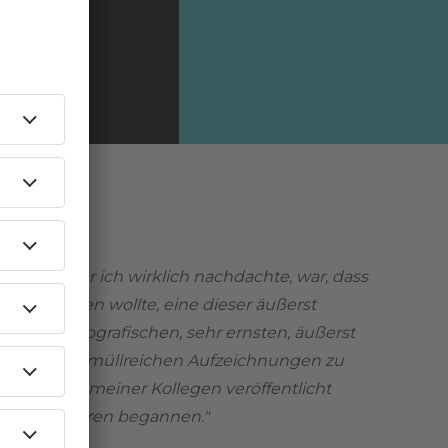
ige, worüber ich wirklich nachdachte, war, dass
ich vermeiden wollte, eine dieser äußerst
hen, autobiografischen, sehr ernsten, äußerst
 und völlig müllreichen Aufzeichnungen zu
ie so viele meiner Kollegen veröffentlicht
ls Solokarrieren begannen."