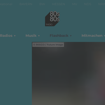
National
BAYERN
BW
HESSEN
MV
NDS
NR
Radios
Musik
Flashback
Mitmachen
IMAGO / Future Image