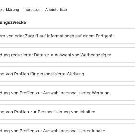
 es für Mick Jagger in den 80ern?
gen innerhalb der
Rolling Stones
waren in
"Das einz
ssiv. In den frühen 80ern sah es ganz so
ich wirkl
en die großen Rockbands der 70er ihre
persönlic
rloren. Die Jugend fühlte sich von den
sensiblen
es
nicht mehr angesprochen. Sie hörten
machen, d
euen Punkbands oder zum Teil sogar eher
hatten, a
 Wohin konnten sich die
Rolling Stones