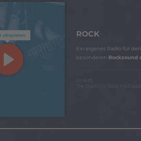
ROCK
t abspielen
Ein eigenes Radio für den
besonderen
Rocksound 
Es läuft:
The Clash mit Rock the Casb