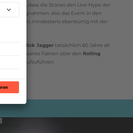
gen sogar, dass die Stones den Live-Hype der
Zeit vorwegnahmen: also das Event in den
kt zu stellen, mindestens ebenbürtig mit der
 der wilde
Mick Jagger
tatsächlich 80 Jahre alt.
s, 80 interessante Fakten über den
Rolling
rontmann aufzuführen:
n