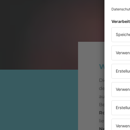
Wie lief
Die Spannun
den 80ern ma
aus, als hätt
Bedeutung ve
Rolling Ston
lieber die n
New Wave
.