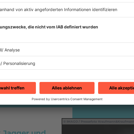
Manche sa
asse. Eine knappe Top-20 Platzierung in
heutigen 
ar für die erste echte Solo-Single von
Mittelpun
ein Flop. Zumal "Just Another Night" nach
Musik.
in den Chats auf Talfahrt ging und im Mai
r Listung flog. In seiner Heimat kam
Mick
Nun wird
mal auf Platz 30.
Ein Anlas
Stones
-F
Mick Jagger
schon zur Veröffentlichung
gezeigt:
IMAGO / Pressefoto Kraufmann&Kraufman
k Jagger und