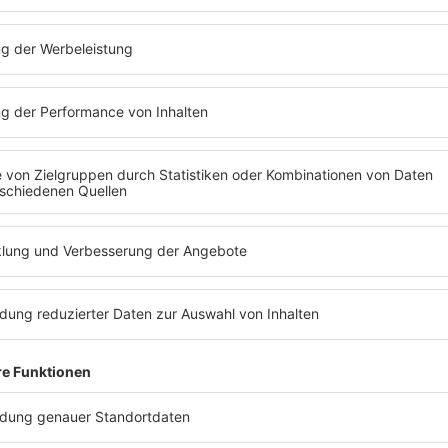
Was war 
relevant zu bleiben?
überprod
n die Spannungen zwischen
Keith
wollte un
d
Mick Jagger
immer offener zu Tage.
Stones
. 
ds
unterstellte dem Sänger ein "Lead
sollte f
rome", also die Einstellung, dass
Mick
aufgefah
ür wichtiger halte als seine Band.
Keith
verfügbar
te nun seine Heroin-Abhängigkeit im Griff
massive T
ieder mit den
Rolling Stones
durchstarten,
Night" un
gger
war während dessen "gefühlter
Musiksze
" zum König der
Rolling Stones
dazu in se
 Zwar hatte die Band sich für
"Undercover
Keiner hör
t" 1983 nochmal zusammenraufen
Auch we
r
Mick Jagger
wollte es dennoch wissen.
Er
beste De
hte seine Single "Just Another Night".
die
Rolli
damit bei den Kritikern
, und letztlich