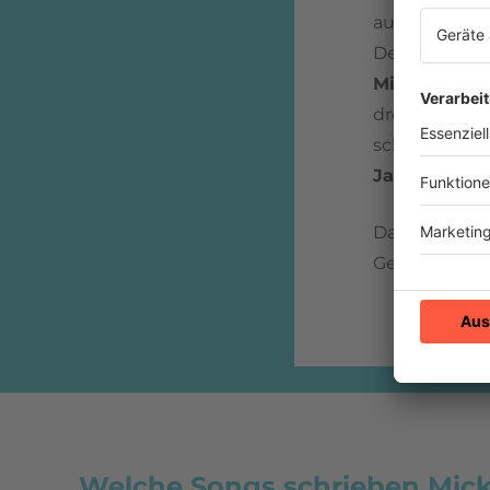
auch an der K
Deutschland w
Mick Jagger
drei Wochen 
schon aus de
Jagger
nicht 
Dabei hatte
Gelassenheit 
Welche Songs schrieben Mic