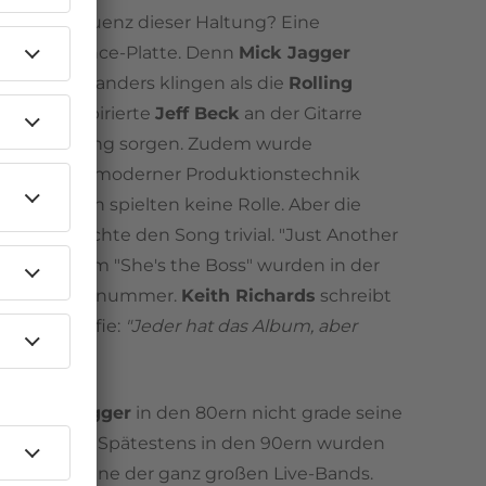
die Konsequenz dieser Haltung? Eine
uzierte Dance-Platte. Denn
Mick Jagger
bedingt so anders klingen als die
Rolling
Der Jazz-inspirierte
Jeff Beck
an der Gitarre
ür Abwechslung sorgen. Zudem wurde
ren, was an moderner Produktionstechnik
 war, Kosten spielten keine Rolle. Aber die
echnik machte den Song trivial. "Just Another
d das Album "She's the Boss" wurden in der
ne zur Lachnummer.
Keith Richards
schreibt
iner Biografie:
"Jeder hat das Album, aber
t es."
nn
Mick Jagger
in den 80ern nicht grade seine
kade hatte. Spätestens in den 90ern wurden
ng Stones
eine der ganz großen Live-Bands.