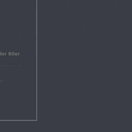
der 80er
.
ah