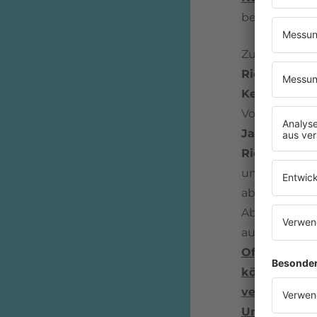
bewegen, um 
Zudem trate
Richards
un
Keith Richar
Vocalist Synd
Jagger
sich f
Richards
hat
und wollte w
aber
Mick Ja
Abwesenheit
aufgestiegen.
Of The Nigh
können
, abe
veröffentlic
Und floppte 