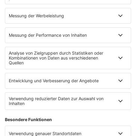
80s Musik in der DDR
Peters Pop Stories
News
Songsuche
80s Konzerttermine
Voting
Countdown
Wunschtitel
Service
FAQ
Kontakt
Datenschutz
Datenschutzeinstellungen
Clubbedingungen
Impressum