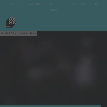
National
BAYERN
BW
HESSEN
MV
NDS
NRW
IMAGO / United Archives