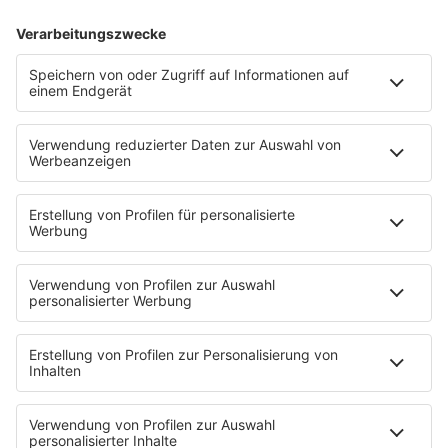
80s80s MAXIS
80s80s NDW
80s80s NEO
80s80s PARTY
80s80s POP STORIES
80s80s PRINCE
80s80s QUEEN
80s80s REGGAE
80s80s ROCK
80s80s ROMANTIC ROCK
80s80s SOUL BALLADS
80s80s SUMMER
80s80s TECHNO
80s80s WAVE
80s80s XMAS
80s80s YACHT ROCK
60s und 70s gibt es auf NORA
Musik