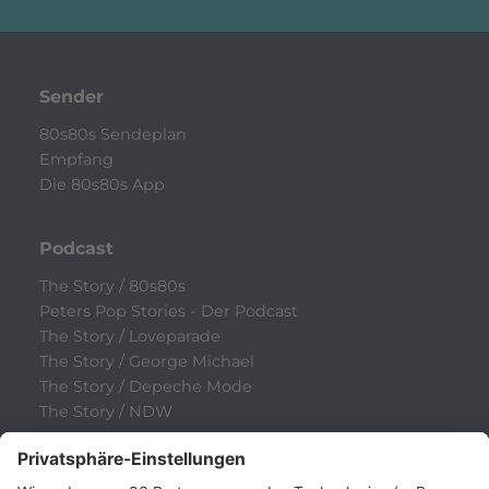
Sender
80s80s Sendeplan
Empfang
Die 80s80s App
Podcast
The Story / 80s80s
Peters Pop Stories - Der Podcast
The Story / Loveparade
The Story / George Michael
The Story / Depeche Mode
The Story / NDW
Radios