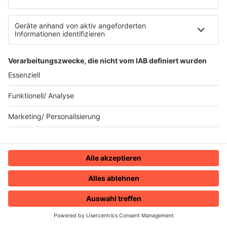
90s90s.de
Werbung buchen
Teilnahmebedingungen
Teilnahmebedingungen Social Media
depechemode.de
Jobs bei 80s80s
© 80s80s - EINE MARKE DER REGIOCAST GMBH & Co.
KG.
HOME
RADIOS
MENÜ
LOGIN