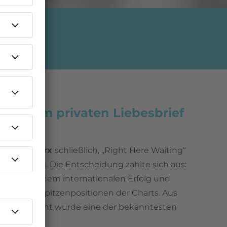
s einem privaten Liebesbrief
Richard Marx
schließlich, „Right Here Waiting“
uszubringen. Die Entscheidung zahlte sich aus:
 sich zu einem internationalen Erfolg und
ändern die Spitzenpositionen der Charts. Aus
ichen Moment wurde eine der bekanntesten