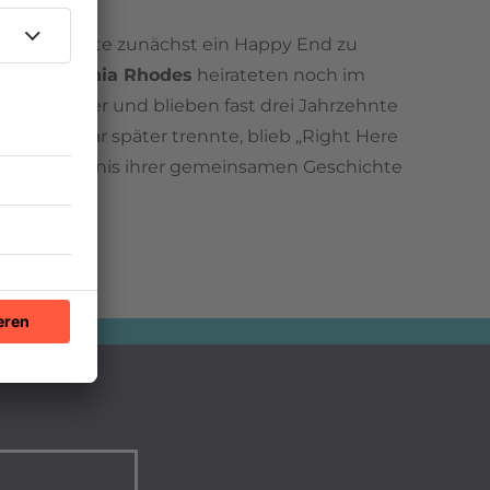
ie Geschichte zunächst ein Happy End zu
x
und
Cynthia Rhodes
heirateten noch im
 drei Kinder und blieben fast drei Jahrzehnte
h das Paar später trennte, blieb „Right Here
lisches Zeugnis ihrer gemeinsamen Geschichte