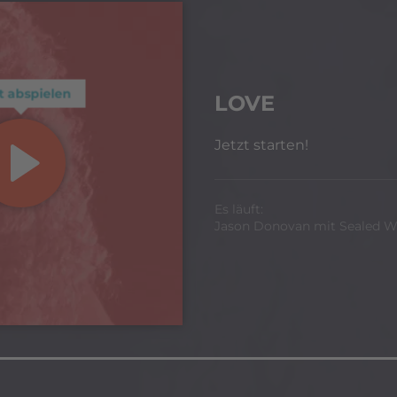
t abspielen
LOVE
Jetzt starten!
Es läuft:
Jason Donovan mit Sealed Wi