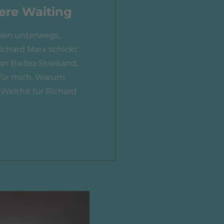
ere Waiting
ben unterwegs,
Richard Marx schickt
an Barbra Streisand.
 für mich. Warum
elthit für Richard