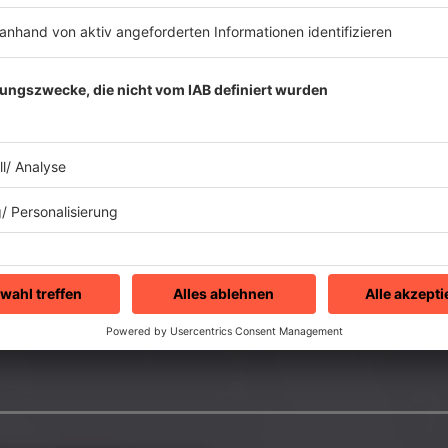
Auch privat schien d
haben:
Richard Mar
selben Jahr, bekamen
zusammen. Obwohl sic
Waiting“ als musika
erhalten.