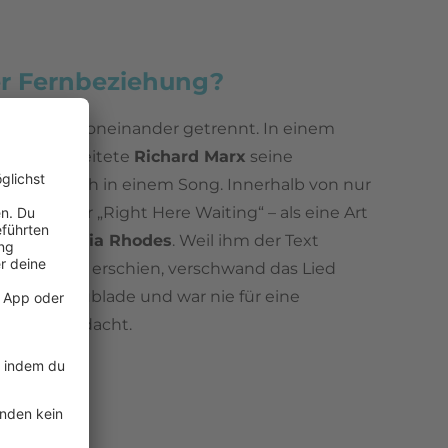
er Fernbeziehung?
 und oft voneinander getrennt. In einem
mer verarbeitete
Richard Marx
seine
 schließlich in einem Song. Innerhalb von nur
n schrieb er „Right Here Waiting“ – als eine Art
ef an
Cynthia Rhodes
. Weil ihm der Text
 persönlich erschien, verschwand das Lied
in der Schublade und war nie für eine
lichung gedacht.