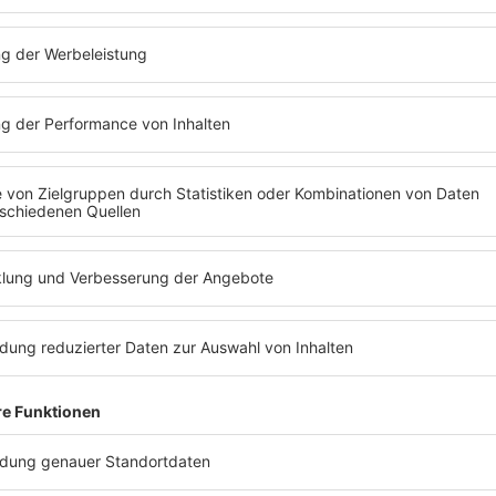
Wie wurde au
ein Welthit?
1989 entschied sich
doch als Single hera
Der Song entwickelte
erreichte in vielen L
einem sehr persönl
Balladen der 80er.