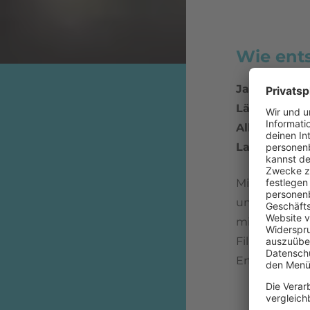
Wie ent
Jahr:
1989
Länge:
04:23
Album:
Repe
Label
: EMI U
Mitte der 80e
und
Cynthia
mit eigenen 
Filme wie "D
Erfolg hatte 