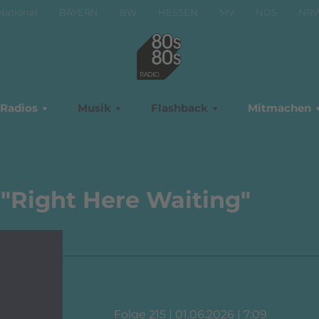
National
BAYERN
BW
HESSEN
MV
NDS
NR
Radios
Musik
Flashback
Mitmachen
"Right Here Waiting"
Folge 215 | 01.06.2026 | 7:09