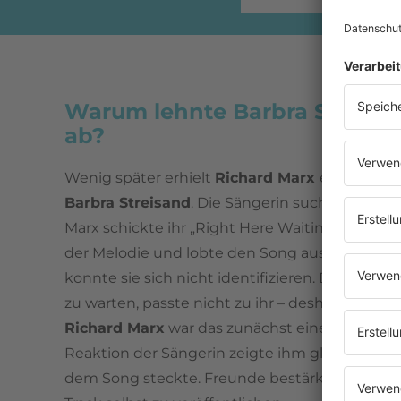
Warum lehnte Barbra Streisa
ab?
Wenig später erhielt
Richard Marx
eine überr
Barbra Streisand
. Die Sängerin suchte nach n
Marx schickte ihr „Right Here Waiting“. Streis
der Melodie und lobte den Song ausdrücklich.
konnte sie sich nicht identifizieren. Die Vorst
zu warten, passte nicht zu ihr – deshalb lehnte 
Richard Marx
war das zunächst eine Enttäusc
Reaktion der Sängerin zeigte ihm gleichzeitig,
dem Song steckte. Freunde bestärkten ihn zusä