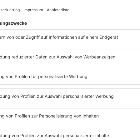
IMAGO / mptv
nd den Song
aschende Anfrage von
euem Material, und
and war begeistert von
 Doch mit dem Text
ellung, auf jemanden
sie das Lied ab. Für
hung, doch die
 welches Potenzial in
tzlich darin, den