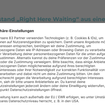
stand „Right Here Waiting“ aus ein
unterwegs
Hotelzim
at Offender
Sehnsucht
SA
15 Minute
Liebesbri
r verliefen die Karrieren von
Richard Marx
jedoch zu
 Rhodes
auf Hochtouren. Während Marx
zunächst 
Hits erfolgreich wurde, stand Rhodes durch
Veröffent
irty Dancing" im Rampenlicht. Doch der
seinen Preis: Beide waren ständig