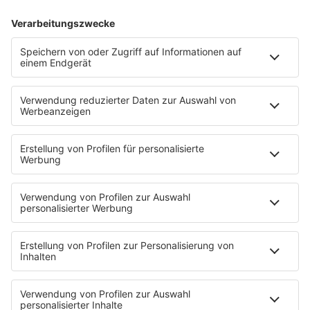
13.01.2025
Folge 143
Joan Jett & the Blackhearts - I love Rock
INFO
´n Roll
06.01.2025
Folge 142
Eddy Grant - I Don’t Wanna Dance
INFO
30.12.2024
Folge 141
Eddie Murphy - Party All the Time
INFO
23.12.2024
Folge 140
USA For Africa - We Are The World
INFO
16.12.2024
Folge 139
Michael Jackson - Smooth Criminal