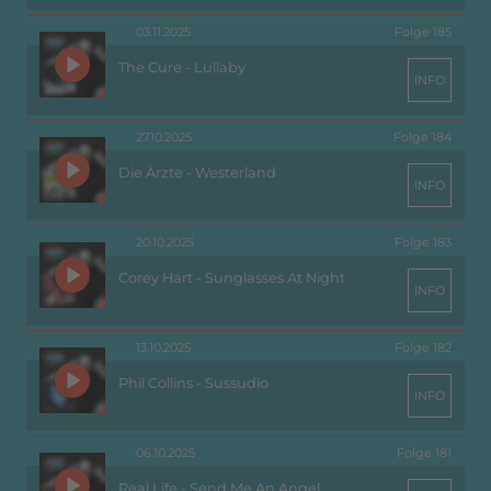
03.11.2025
Folge 185
The Cure - Lullaby
INFO
27.10.2025
Folge 184
Die Ärzte - Westerland
INFO
20.10.2025
Folge 183
Corey Hart - Sunglasses At Night
INFO
13.10.2025
Folge 182
Phil Collins - Sussudio
INFO
06.10.2025
Folge 181
Real Life - Send Me An Angel