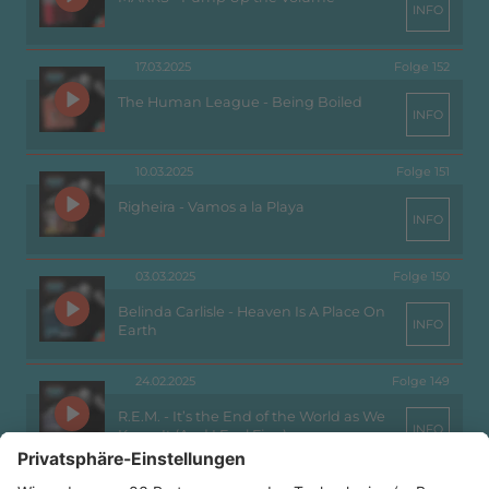
INFO
17.03.2025
Folge 152
The Human League - Being Boiled
INFO
10.03.2025
Folge 151
Righeira - Vamos a la Playa
INFO
03.03.2025
Folge 150
Belinda Carlisle - Heaven Is A Place On
INFO
Earth
24.02.2025
Folge 149
R.E.M. - It’s the End of the World as We
INFO
Know It (And I Feel Fine)
17.02.2025
Folge 148