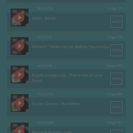
28.07.2025
Folge 171
Ideal - Berlin
INFO
21.07.2025
Folge 170
Wham! - Wake Me Up Before You Go-Go
INFO
14.07.2025
Folge 169
Public Image Ltd. – This Is Not A Love
INFO
Song
07.07.2025
Folge 168
Duran Duran - The Reflex
INFO
30.06.2025
Folge 167
Bruce & Bongo - Geil