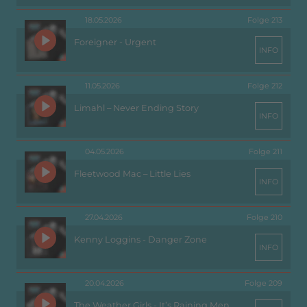
18.05.2026
Folge 213
Foreigner - Urgent
INFO
11.05.2026
Folge 212
Limahl – Never Ending Story
INFO
04.05.2026
Folge 211
Fleetwood Mac – Little Lies
INFO
27.04.2026
Folge 210
Kenny Loggins - Danger Zone
INFO
20.04.2026
Folge 209
The Weather Girls - It’s Raining Men