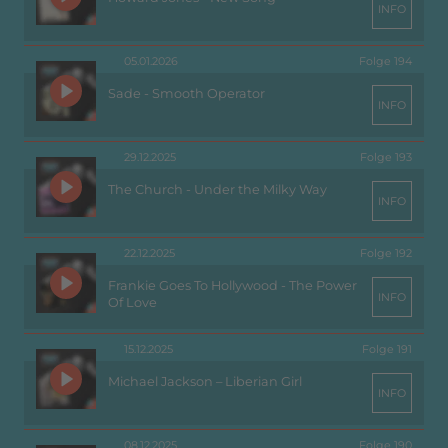
INFO
05.01.2026
Folge 194
Sade - Smooth Operator
INFO
29.12.2025
Folge 193
The Church - Under the Milky Way
INFO
22.12.2025
Folge 192
Frankie Goes To Hollywood - The Power
INFO
Of Love
15.12.2025
Folge 191
Michael Jackson – Liberian Girl
INFO
08.12.2025
Folge 190