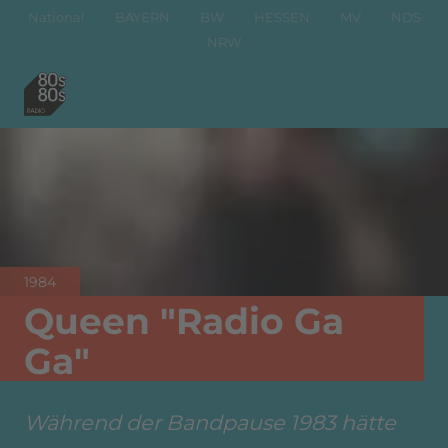
National
BAYERN
BW
HESSEN
MV
NDS
NRW
1984
Queen "Radio Ga
Ga"
Während der Bandpause 1983 hätte