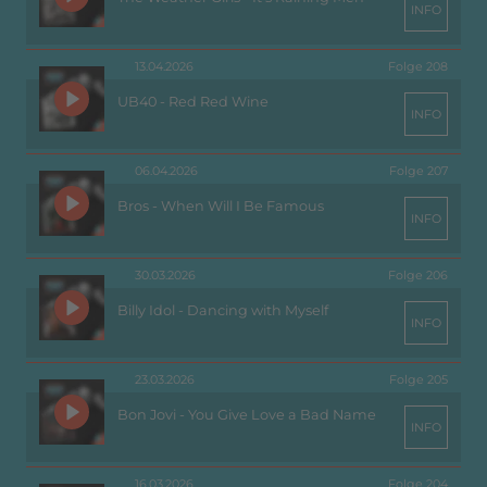
INFO
13.04.2026
Folge 208
UB40 - Red Red Wine
INFO
06.04.2026
Folge 207
Bros - When Will I Be Famous
INFO
30.03.2026
Folge 206
Billy Idol - Dancing with Myself
INFO
23.03.2026
Folge 205
Bon Jovi - You Give Love a Bad Name
INFO
16.03.2026
Folge 204