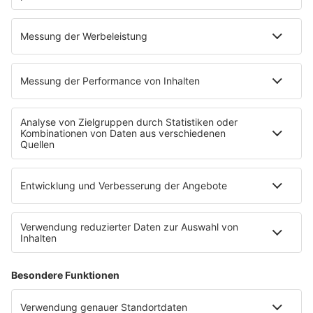
INFO
09.12.2024
Folge 138
Spider Murphy Gang - Skandal im
INFO
Sperrbezirk
02.12.2024
Folge 137
Yazz and the Plastic Population - The
INFO
Only Way Is Up
25.11.2024
Folge 136
Yes - Owner Of A Lonely Heart
INFO
18.11.2024
Folge 135
Midnight Star - Operator
INFO
11.11.2024
Folge 134