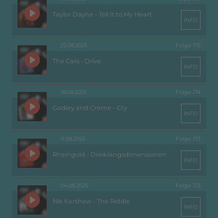
Taylor Dayne - Tell It to My Heart
INFO
25.08.2025
Folge 175
The Cars - Drive
INFO
18.08.2025
Folge 174
Godley and Creme - Cry
INFO
11.08.2025
Folge 173
Rheingold - Dreiklangsdimensionen
INFO
04.08.2025
Folge 172
Nik Kershaw - The Riddle
INFO