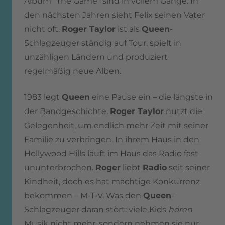
Album "The Game" sind in vollem Gange. In
den nächsten Jahren sieht Felix seinen Vater
nicht oft.
Roger Taylor
ist als
Queen
-
Schlagzeuger ständig auf Tour, spielt in
unzähligen Ländern und produziert
regelmäßig neue Alben.
1983 legt
Queen
eine Pause ein – die längste in
der Bandgeschichte.
Roger Taylor
nutzt die
Gelegenheit, um endlich mehr Zeit mit seiner
Familie zu verbringen. In ihrem Haus in den
Hollywood Hills läuft im Haus das Radio fast
ununterbrochen.
Roger
liebt
Radio
seit seiner
Kindheit, doch es hat mächtige Konkurrenz
bekommen – M-T-V. Was den
Queen
-
Schlagzeuger daran stört: viele Kids
hören
Musik nicht mehr, sondern nehmen sie nur