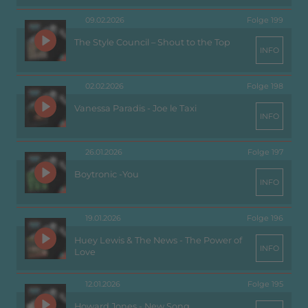
09.02.2026
Folge 199
The Style Council – Shout to the Top
INFO
02.02.2026
Folge 198
Vanessa Paradis - Joe le Taxi
INFO
26.01.2026
Folge 197
Boytronic -You
INFO
19.01.2026
Folge 196
Huey Lewis & The News - The Power of
INFO
Love
12.01.2026
Folge 195
Howard Jones - New Song