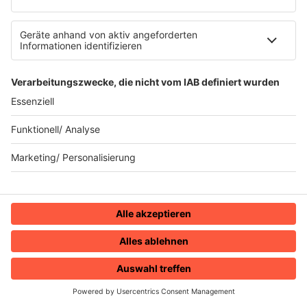
Grace Jones - Slave To The Rhythm
INFO
04.11.2024
Folge 133
Queen - Radio Ga Ga
INFO
28.10.2024
Folge 132
Feargal Sharkey - A Good Heart
INFO
21.10.2024
Folge 131
Sting - Russians
INFO
14.10.2024
Folge 130
Suzanne Vega - Luka
HOME
RADIOS
MENÜ
LOGIN
INFO