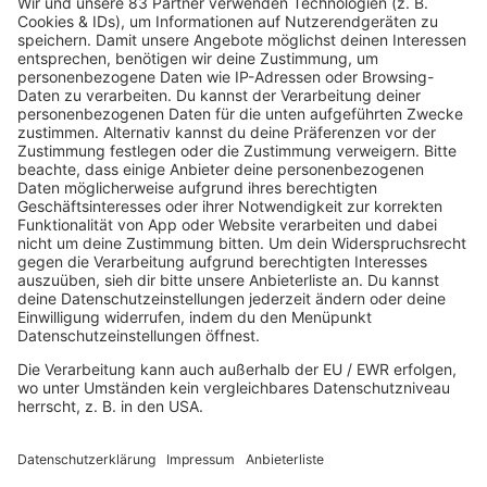
Kim Carnes - Bette Davis Eyes
INFO
10.02.2025
Folge 147
Icehouse - Hey Little Girl
INFO
03.02.2025
Folge 146
Salt´n Pepa - Push It
INFO
27.01.2025
Folge 145
Guns N’ Roses - Sweet Child o’ Mine
INFO
20.01.2025
Folge 144
Madonna - Papa, Don´t Preach
INFO