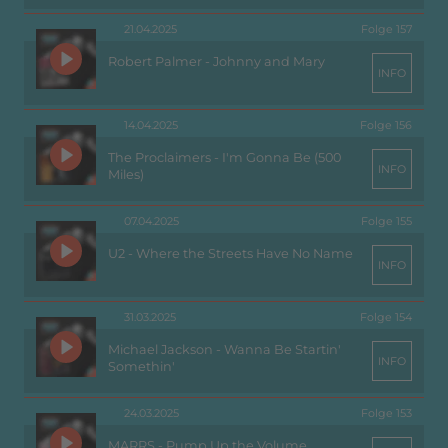
21.04.2025
Folge 157
Robert Palmer - Johnny and Mary
INFO
14.04.2025
Folge 156
The Proclaimers - I'm Gonna Be (500
INFO
Miles)
07.04.2025
Folge 155
U2 - Where the Streets Have No Name
INFO
31.03.2025
Folge 154
Michael Jackson - Wanna Be Startin'
INFO
Somethin'
24.03.2025
Folge 153
MARRS - Pump Up the Volume