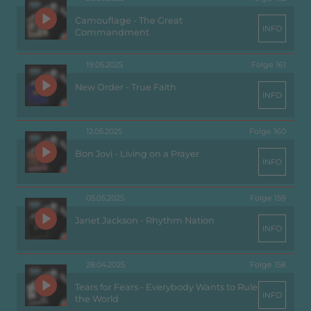
Camouflage - The Great
INFO
Commandment
19.05.2025
Folge 161
New Order - True Faith
INFO
12.05.2025
Folge 160
Bon Jovi - Living on a Prayer
INFO
05.05.2025
Folge 159
Janet Jackson - Rhythm Nation
INFO
28.04.2025
Folge 158
Tears for Fears - Everybody Wants to Rule
INFO
the World