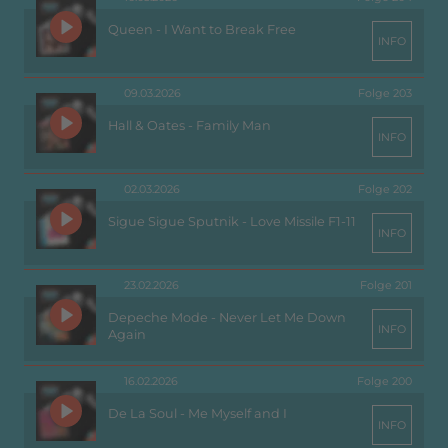
Queen - I Want to Break Free
INFO
09.03.2026
Folge 203
Hall & Oates - Family Man
INFO
02.03.2026
Folge 202
Sigue Sigue Sputnik - Love Missile F1-11
INFO
23.02.2026
Folge 201
Depeche Mode - Never Let Me Down
INFO
Again
16.02.2026
Folge 200
De La Soul - Me Myself and I
INFO