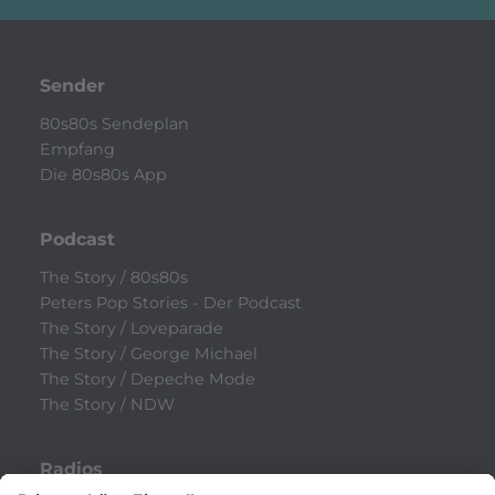
Sender
80s80s Sendeplan
Empfang
Die 80s80s App
Podcast
The Story / 80s80s
Peters Pop Stories - Der Podcast
The Story / Loveparade
The Story / George Michael
The Story / Depeche Mode
The Story / NDW
Radios