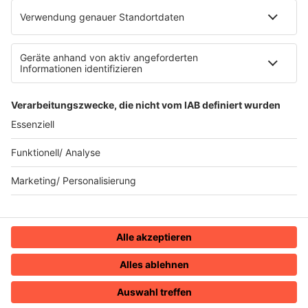
90s90s.de
Werbung buchen
Teilnahmebedingungen
Teilnahmebedingungen Social Media
depechemode.de
Jobs bei 80s80s
© 80s80s - EINE MARKE DER REGIOCAST GMBH & Co.
KG.