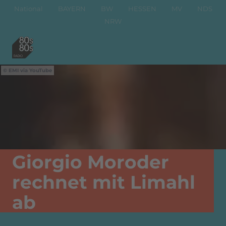
National
BAYERN
BW
HESSEN
MV
NDS
NRW
EMI via YouTube
Giorgio Moroder
rechnet mit Limahl
ab