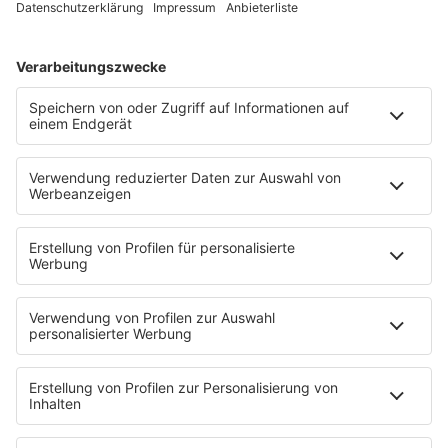
80s80s NDW
80s80s NEO
80s80s PARTY
80s80s POP STORIES
80s80s PRINCE
80s80s QUEEN
80s80s REGGAE
80s80s ROCK
80s80s ROMANTIC ROCK
80s80s SOUL BALLADS
80s80s SUMMER
80s80s TECHNO
80s80s WAVE
80s80s XMAS
80s80s YACHT ROCK
60s und 70s gibt es auf NORA
Musik