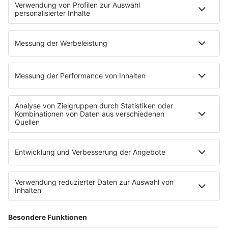
80s Musik in der DDR
Peters Pop Stories
News
Songsuche
80s Konzerttermine
Voting
Countdown
Wunschtitel
Service
FAQ
Kontakt
Datenschutz
Datenschutzeinstellungen
Clubbedingungen
Impressum