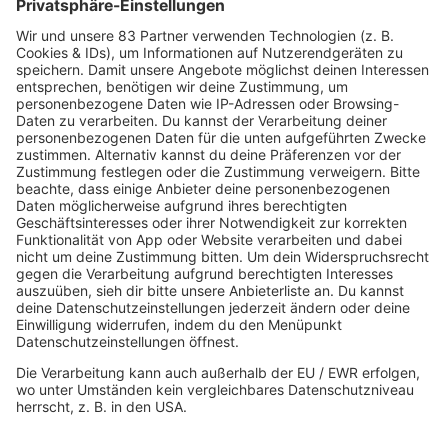
80s80s
80s80s ALTERNATIVE
80s80s BOWIE
80s80s BREAKDANCE
80s80s DANCE
80s80s DARK WAVE
80s80s DEPECHE MODE
80s80s DEUTSCH
80s80s DINNERPARTY
80s80s EBM
80s80s FREESTYLE
80s80s FUNK & SOUL
80s80s HIPHOP
80s80s IN THE MIX
80s80s ITALO DISCO
80s80s ITALO DISCO IN THE MIX
80s80s JACKSON
80s80s LIVE
80s80s LOVE
80s80s MAXIS