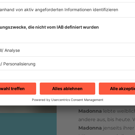
Madonna
Madonna
(
Madonna Lo
80s bekannt.
Madonna
Trendsetterin auf. Una
Madonna
die Popszene
andere auf. Denken wie 
Prayer
" in dem die kat
Einwanderer einen far
küsste und dazu tanzte
Madonna
lebte weibli
andere aus, bis heute.
Madonna
jenseits ihre