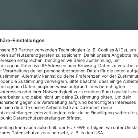
0ER GEPRÄGT
den
Künstlerinnen wieder, die mehreren Genera
,
gezeigt haben wie toll es ist eine Frau zu sei
 bissig,