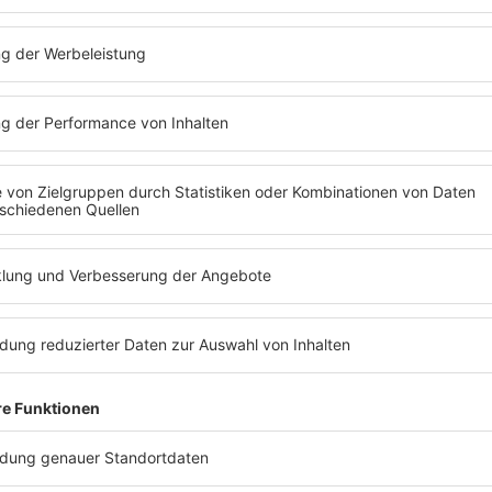
roße Solo-Comeback mit
 einer Frau im
mpft und von einem
g auch
at's Love Got To Do
einen musikalischen
ten Tonträgern gehört
eltweit erfolgreichsten
rriere hat
Tina Turner
edacht, sondern ging