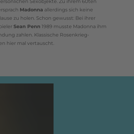
persönlichen Sexobjekte. Zu ihrem 60ten
versprach
Madonna
allerdings sich keine
use zu holen. Schon gewusst: Bei ihrer
pieler
Sean Penn
1989 musste Madonna ihm
indung zahlen. Klassische Rosenkrieg-
en hier mal vertauscht.