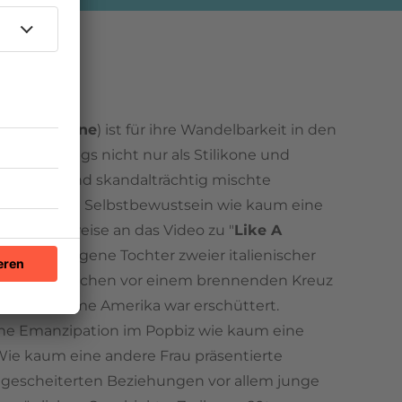
uise Ciccone
) ist für ihre Wandelbarkeit in den
fiel allerdings nicht nur als Stilikone und
ngepasst und skandalträchtig mischte
 mit einem Selbstbewustsein wie kaum eine
beispielsweise an das Video zu "
Like A
holisch erzogene Tochter zweier italienischer
bigen Geistlichen vor einem brennenden Kreuz
. Das fromme Amerika war erschüttert.
che Emanzipation im Popbiz wie kaum eine
 Wie kaum eine andere Frau präsentierte
r gescheiterten Beziehungen vor allem junge