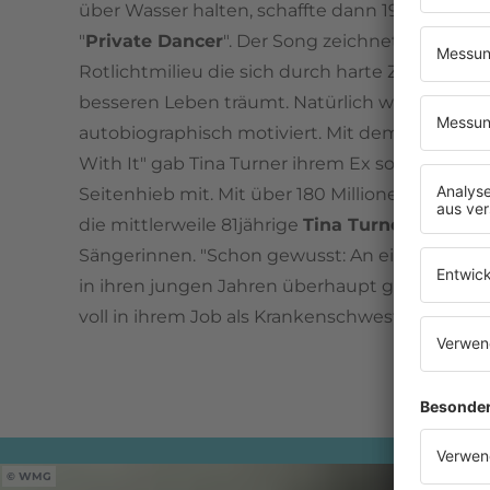
über Wasser halten, schaffte dann 1984 das g
"
Private Dancer
". Der Song zeichnet das Leben
Rotlichtmilieu die sich durch harte Zeiten kä
besseren Leben träumt. Natürlich war der Son
autobiographisch motiviert. Mit dem Song "Wh
With It" gab Tina Turner ihrem Ex sogar noch 
Seitenhieb mit. Mit über 180 Millionen verkauf
die mittlerweile 81jährige
Tina Turner
zu den w
Sängerinnen. "Schon gewusst: An eine Rock-Ka
in ihren jungen Jahren überhaupt gar nicht g
voll in ihrem Job als Krankenschwester auf.
WMG