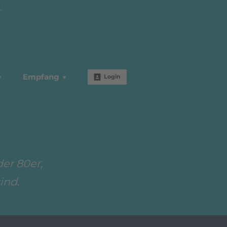
W
Empfang
Login
er 80er,
ind.