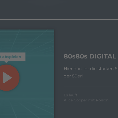
80s80s DIGITAL
t abspielen
Hier hört ihr die starken
der 80er!
Es läuft:
Alice Cooper mit Poison