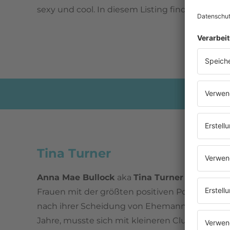
sexy und cool. In diesem Listing finden sich di
Tina Turner
Anna Mae Bullock
aka
Tina Turner
aus Tenness
Frauen mit der größten positiven Power der 8
nach ihrer Scheidung von Ehemann
Ike Turne
Jahre, musste sich mit kleineren Clubauftritt