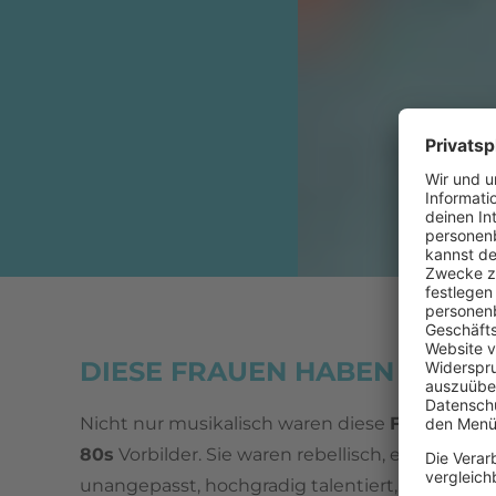
DIESE FRAUEN HABEN DIE 8
Nicht nur musikalisch waren diese
Frauen in 
80s
Vorbilder. Sie waren rebellisch, extravagant
unangepasst, hochgradig talentiert, fleißig und