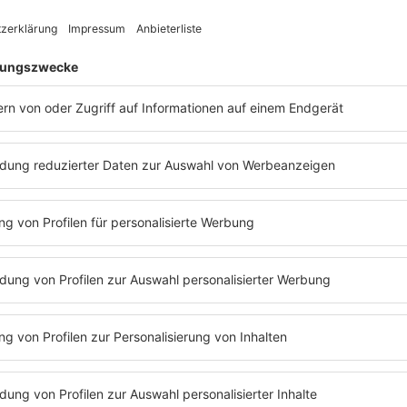
>> Das waren übrigens die begehrtesten 
e 80er
Pop der 80er
Warner Music
ee ist sicher eine der
0s.
Tina Turner
hatte
r
ein paar schwierige
en und Gelegenheitsjobs