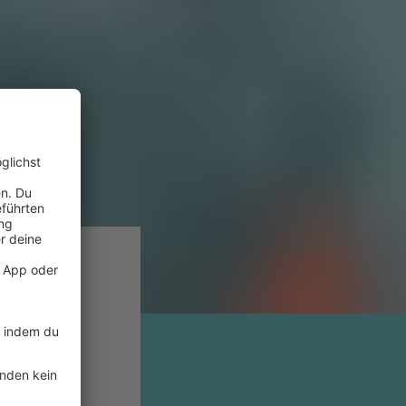
tionen
n.