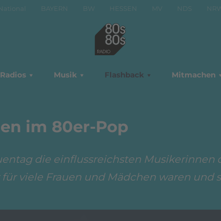
National
BAYERN
BW
HESSEN
MV
NDS
NR
Radios
Musik
Flashback
Mitmachen
uen im 80er-Pop
uentag die einflussreichsten Musikerinnen d
r für viele Frauen und Mädchen waren und s