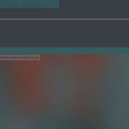
sal Music/Machado Cicala