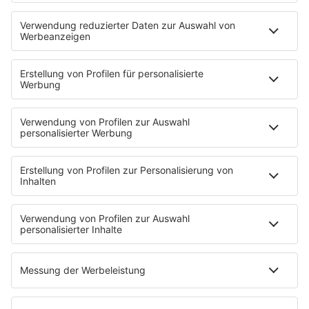
80s80s REGGAE
80s80s ROCK
80s80s ROMANTIC ROCK
80s80s SOUL BALLADS
80s80s SUMMER
80s80s TECHNO
80s80s WAVE
80s80s XMAS
80s80s YACHT ROCK
60s und 70s gibt es auf NORA
Musik
80s Musik in der DDR
Peters Pop Stories
News
Songsuche
80s Konzerttermine