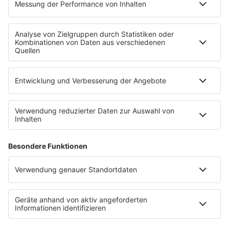
Voting
Countdown
Wunschtitel
Service
FAQ
Kontakt
Datenschutz
Datenschutzeinstellungen
Clubbedingungen
Impressum
90s90s.de
Werbung buchen
Teilnahmebedingungen
Teilnahmebedingungen Social Media
depechemode.de
Jobs bei 80s80s