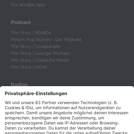
Die 80s80s App
Podcast
The Story / 80s80s
Peters Pop Stories - Der Podcast
The Story / Loveparade
The Story / George Michael
The Story / Depeche Mode
The Story / NDW
Radios
80s80s
80s80s ALTERNATIVE
80s80s BOWIE
80s80s BREAKDANCE
80s80s DANCE
80s80s DARK WAVE