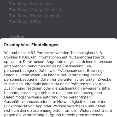
The Story / Loveparade
The Story / George Michael
The Story / Depeche Mode
The Story / NDW
Radios
80s80s
80s80s ALTERNATIVE
80s80s BOWIE
80s80s BREAKDANCE
80s80s DANCE
80s80s DARK WAVE
80s80s DEPECHE MODE
80s80s DEUTSCH
80s80s DINNERPARTY
80s80s EBM
80s80s FREESTYLE
80s80s FUNK & SOUL