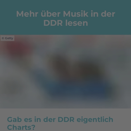
Mehr über Musik in der
DDR lesen
Getty
Gab es in der DDR eigentlich
Charts?