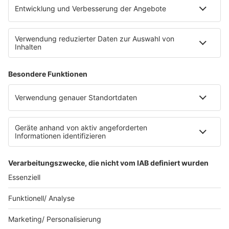
FAQ
Kontakt
Datenschutz
Datenschutzeinstellungen
Clubbedingungen
Impressum
90s90s.de
Werbung buchen
Teilnahmebedingungen
Teilnahmebedingungen Social Media
depechemode.de
Jobs bei 80s80s
© 80s80s - EINE MARKE DER REGIOCAST GMBH & Co.