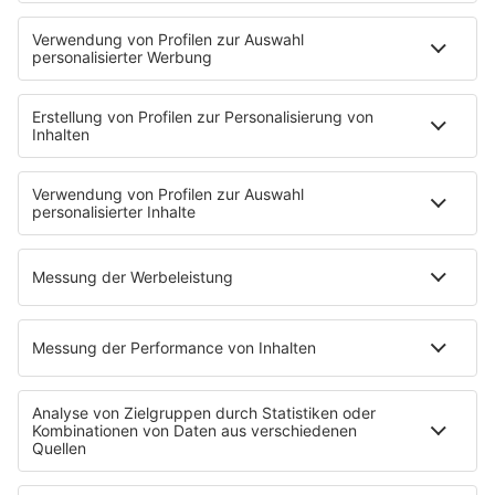
80s80s WAVE
80s80s XMAS
80s80s YACHT ROCK
60s und 70s gibt es auf NORA
Musik
80s Musik in der DDR
Peters Pop Stories
News
Songsuche
80s Konzerttermine
Voting
Countdown
Wunschtitel
Service