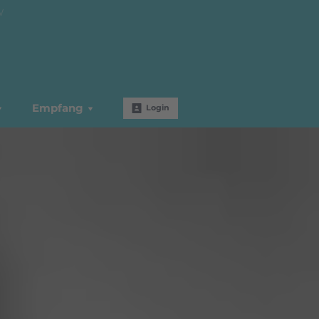
W
Empfang
Login