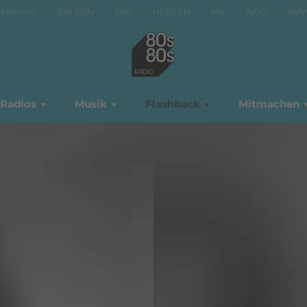
National
BAYERN
BW
HESSEN
MV
NDS
NR
Radios
Musik
Flashback
Mitmachen