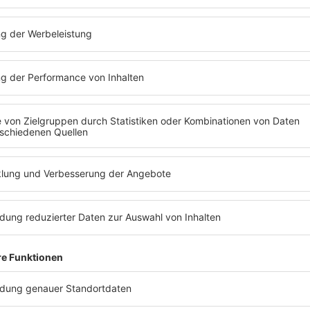
Mehr davon
News über Nena
IMAGO / Frinke