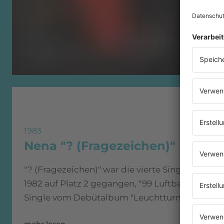
1983
Nena "? (Fragezeichen)"
"? (Fragezeichen)" war die vierte Single der Ba
1982 auf Platz 2 gegangen, "99 Luftballons" auf P
Single vom Debütalbum "Leuchtturm" wieder au