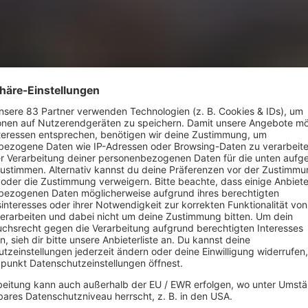
80s Hits von Nena
1983
Nena "99 Luftba
Den 80er-Megahit “99 L
Stones nicht gegeben. W