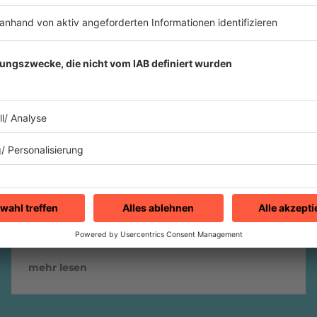
07.12.2023
99 Luftballons – wer hat die
verschollenen Strophen?
Tatsächlich hätte der Nena-Hit einen
längeren Text haben sollen. Aber die
zusätzlichen Zeilen verschwanden. Nun
sucht Rolf Brendel von Nena öffentlich
danach!
mehr lesen