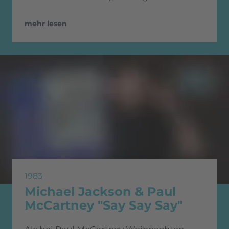
mehr lesen
1983
Michael Jackson & Paul
McCartney "Say Say Say"