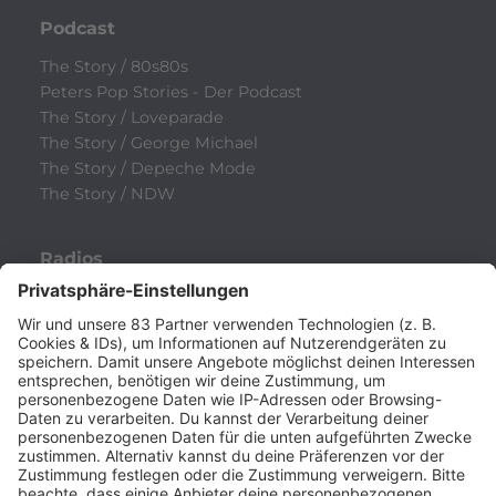
Podcast
The Story / 80s80s
Peters Pop Stories - Der Podcast
The Story / Loveparade
The Story / George Michael
The Story / Depeche Mode
The Story / NDW
Radios
80s80s
80s80s ALTERNATIVE
80s80s BOWIE
80s80s BREAKDANCE
80s80s DANCE
80s80s DARK WAVE
80s80s DEPECHE MODE
80s80s DEUTSCH