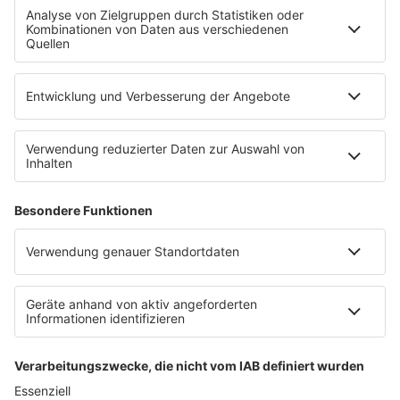
Countdown
Wunschtitel
Service
FAQ
Kontakt
Datenschutz
Datenschutzeinstellungen
Clubbedingungen
Impressum
90s90s.de
Werbung buchen
Teilnahmebedingungen
Teilnahmebedingungen Social Media
depechemode.de
Jobs bei 80s80s