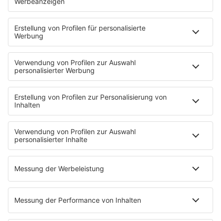
80s80s ROMANTIC ROCK
80s80s SOUL BALLADS
80s80s SUMMER
80s80s TECHNO
80s80s WAVE
80s80s XMAS
80s80s YACHT ROCK
60s und 70s gibt es auf NORA
Musik
80s Musik in der DDR
Peters Pop Stories
News
Songsuche
80s Konzerttermine
Voting