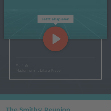
Jetzt abspielen
Es läuft:
Madonna mit Like a Prayer
The Smiths: Reunion