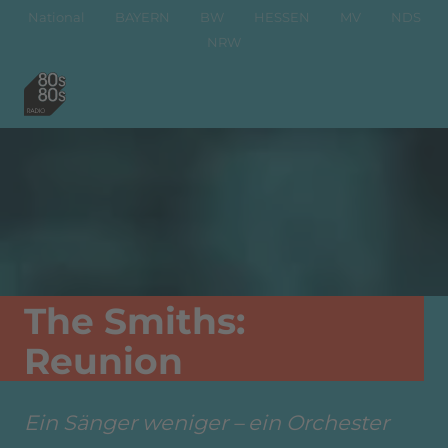
National
BAYERN
BW
HESSEN
MV
NDS
NRW
The Smiths:
Reunion
Ein Sänger weniger – ein Orchester