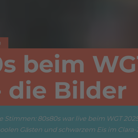
g
0s beim WG
 die Bilder
e Stimmen: 80s80s war live beim WGT 2025
, coolen Gästen und schwarzem Eis im Clara-