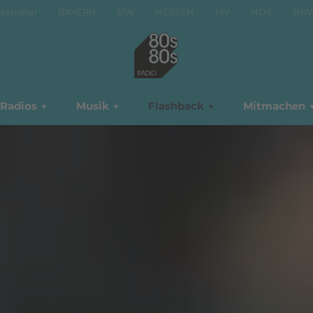
National
BAYERN
BW
HESSEN
MV
NDS
NR
Radios
Musik
Flashback
Mitmachen