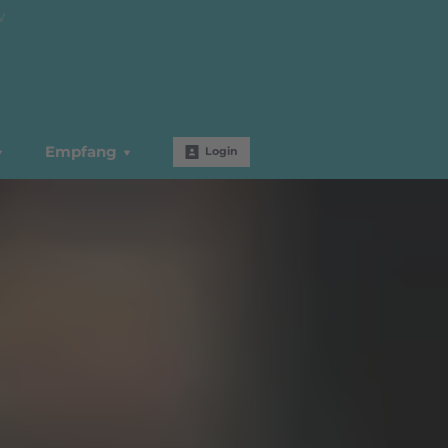
W
Empfang
Login