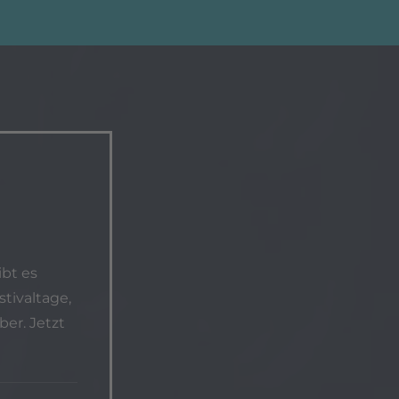
bt es
tivaltage,
er. Jetzt