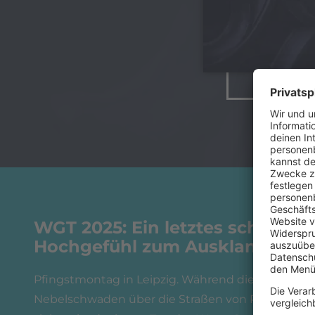
WGT 2025: Ein letztes schwarze
Hochgefühl zum Ausklang
Pfingstmontag in Leipzig. Während die letzten
Nebelschwaden über die Straßen von Plagwitz