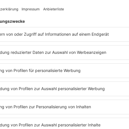
 es
der