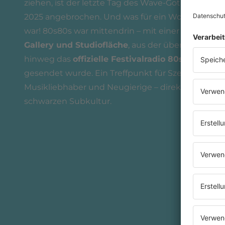
ziehen, ist der letzte Tag des Wave-Gotik-Treffens
2025 angebrochen. Und was für ein Wochenende
war! 80s80s war mittendrin – mit einer eigenen
Gallery und Studiofläche
, aus der über alle Tage
hinweg das
offizielle Festivalradio 80s80s WGT
gesendet wurde. Ein Treffpunkt für Szenegrößen,
Musikliebhaber und Neugierige – direkt am Puls 
schwarzen Subkultur.