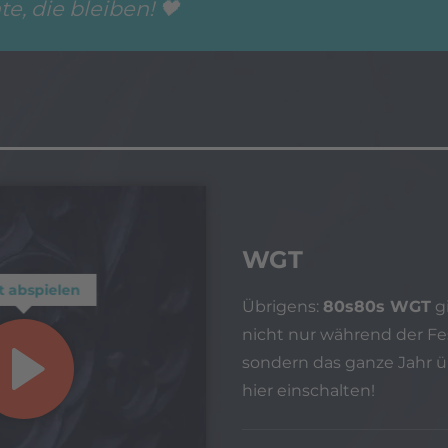
, die bleiben! 🖤
WGT
t abspielen
Übrigens:
80s80s WGT
gi
nicht nur während der Fes
sondern das ganze Jahr üb
hier einschalten!