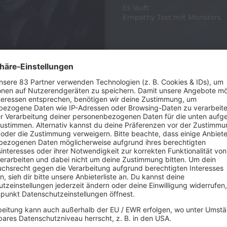
Es läuft:
Empathy Test mit Monsters
Eric-Kemnitz.com
s