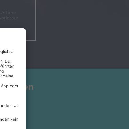
 A Time
Worldtour
5 freuen