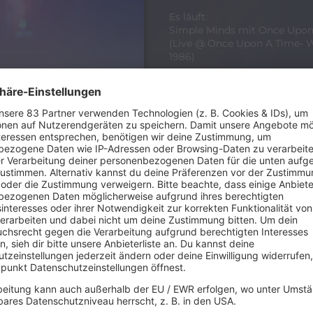
Es läuft:
Simple Minds mit Once Upon
(Live @ Once Upon A Time- 
1986)
se Konzerte könnt ihr euch 202