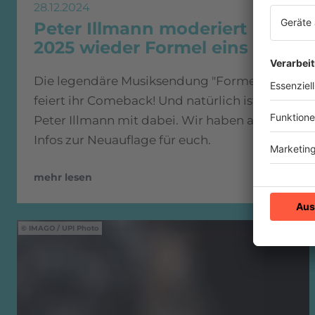
28.12.2024
Peter Illmann moderiert
2025 wieder Formel eins
Die legendäre Musiksendung "Formel Eins"
feiert ihr Comeback! Und natürlich ist
Peter Illmann mit dabei. Wir haben alle
Infos zur Neuauflage für euch.
mehr lesen
IMAGO / UPI Photo