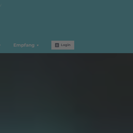
W
Empfang
Login