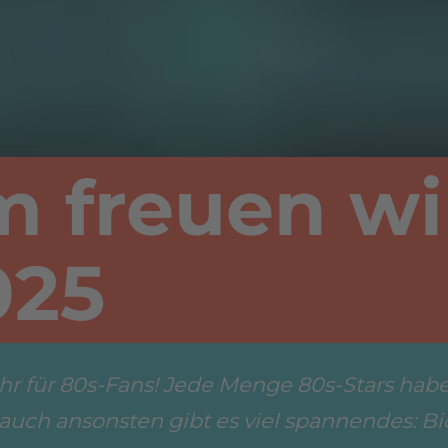
 freuen wi
025
ahr für 80s-Fans! Jede Menge 80s-Stars hab
 auch ansonsten gibt es viel spannendes: Bi