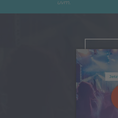
uvm.
Jetz