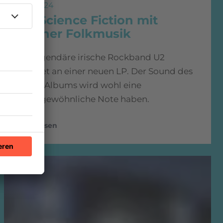
13.12.2024
U2: Science Fiction mit
irischer Folkmusik
Die legendäre irische Rockband U2
arbeitet an einer neuen LP. Der Sound des
neuen Albums wird wohl eine
außergewöhnliche Note haben.
mehr lesen
Jazz Open