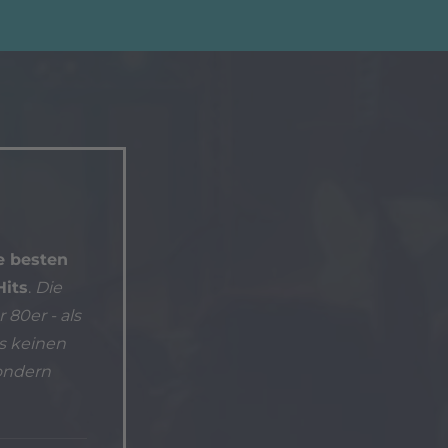
e besten
Hits
.
Die
80er - als
es keinen
ondern