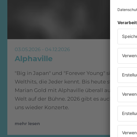
03.05.2026 - 04.12.2026
Alphaville
"Big in Japan" und "Forever Young" sind
Welthits, die Jeder kennt. Bis heute steht
Marian Gold mit Alphaville überall auf der
Welt auf der Bühne. 2026 gibt es auch bei
uns wieder Konzerte.
mehr lesen