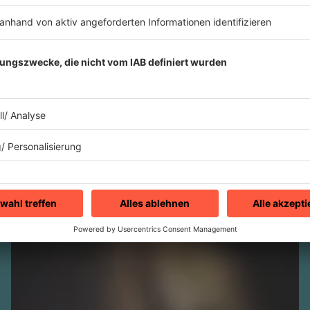
Italo Disco im Museum
NEVER STOP DANCING
Jetzt befasst sich sogar eine Ausstellung
mit dem Genre Italo Disco im Museum of
Modern Electronic Music (MOMEM) in
Frankfurt/Main – und 80s80s ist dabei.
mehr lesen
Sound Talent Group