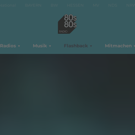
National
BAYERN
BW
HESSEN
MV
NDS
NR
Radios
Musik
Flashback
Mitmachen