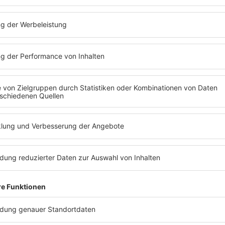
Noch mehr Konzertdaten
nd auch das wird spannend 20
MOMEM