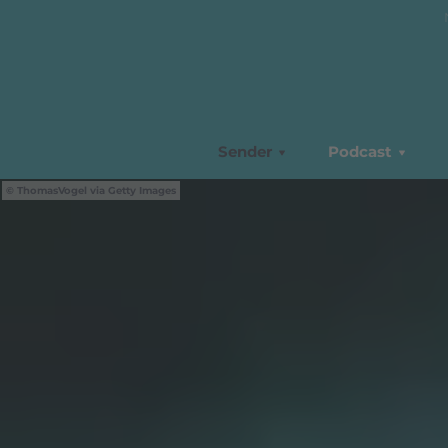
Sender
Podcast
ThomasVogel via Getty Images