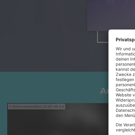
Auf die
BetacommandBot, CC BY-SA 3.0